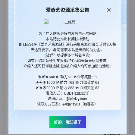
19:03:58
爱奇艺资源采集公告
2026-06-
开庭
27
全12集
11:25:47
为了广大站长更好的发展自己的网站
2026-06-
本站特此推出长期扶持活动
飞常日志2粤语
26
全10集
即日起凡在《爱奇艺资源站》进行采集资源的站长,连续3天每
23:55:27
天达到要求，均 可领取本站送出的的助力金。
(站群可以提供多个域名查询)
2026-06-
如有介绍新站长朋友采集(IP连续3天每天达到要求)
介绍人还可获得相应奖 励!!被介绍人均可参加助力活动!!
飞常日志2国语
26
全10集
23:55:11
🌟🌟🌟600 IP 助力 98 🍻介绍奖励 38
🌟🌟🌟1000 IP 助力 168 🍻 介绍奖励 68
2026-06-
🌟🌟🌟2000 IP 助力 288 🍻 介绍奖励 88
度假季
17
全6集
发放方式：USDT 💵💵💵详
23:29:02
详细活动：@iqiyizy.com
领取方式联系：@iqiyizy01（tg客服）
2026-06-
香港探秘地图粤语
12
全20集
好的，我知道了
21:12:29
2026-06-