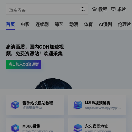
教程
求片
首页
电影
连续剧
综艺
动漫
体育
AI漫剧
伦理片
高清画质，国内CDN加速视
频，免费资源站！欢迎采集
点击加入QQ资源群
新手站长建站教程
M3U8视频解析
点击查看帮助
https://www.iqiyizyjx.com/?url=
M3U8采集
永久官网地址
https://iqiyizyapi.com/api.php/provide/vod/from/snm3u8/at/xml
www.iqiyizy.com