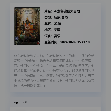
片名：
神宠鲁弗斯大冒险
类型：
家庭,冒险
年代：
2020
地区：
美国
语言：
英语
更新时间：
2024-10-09 15:41:10
朋友斯科特和艾米莉，在斯科特的祖母的家，当他们突然
发现一个神秘的生物鲁弗斯和巫师阿博特在一个秘密房
间。他们有一个使命：在一本古老的咒语书的帮助下，他
们将收集一些成分，使一个神奇的尘埃，以拯救他们的世
界，一个神奇的世界。然而，他们遇到了几个障碍，当三
个神秘的权力仆人想把手放在书上，他们认为这本书有咒
语，把一切都变成黄金
iqym3u8