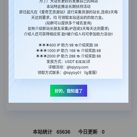
为了广大站长更好的发展自己的网站
https://www.iqiyizyjx.com/?url=
本站特此推出长期扶持活动
即日起凡在《爱奇艺资源站》进行采集资源的站长,连续3天每
🎉🎉🎉爱奇艺播放计费系统（万IP=100
天达到要求，均 可领取本站送出的的助力金。
元 满100提现 支持：支付宝/银行卡/微
(站群可以提供多个域名查询)
信/USDT）：
https://iqyzanzhu.vip
如有介绍新站长朋友采集(IP连续3天每天达到要求)
介绍人还可获得相应奖 励!!被介绍人均可参加助力活动!!
🔔 在采集的时候如果出现xml出错，建议你更改一下
采集插件里的采集时间间隔那一项，调整到10左右，
🌟🌟🌟600 IP 助力 98 🍻介绍奖励 38
🌟🌟🌟1000 IP 助力 168 🍻 介绍奖励 68
就能基本解决问题了。
🌟🌟🌟2000 IP 助力 288 🍻 介绍奖励 88
😇本站图片地址每日更换,请勿调用! 采集的同时，请
发放方式：USDT 💵💵💵详
详细活动：@iqiyizy.com
把图片下载到本地，以免杜绝日后出现类似图片失效
领取方式联系：@iqiyizy01（tg客服）
的情况。
🎉郑重承诺：资源永久免费,国内CDN
加速永久免费的资源站(承诺绝不影响
好的，我知道了
用户体验)
本站统计
65636
今日更新
0