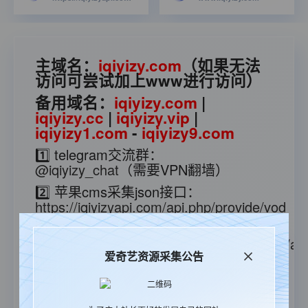
主域名：
iqiyizy.com
（如果无法
访问可尝试加上www进行访问）
备用域名：
iqiyizy.com
|
iqiyizy.cc
|
iqiyizy.vip
|
iqiyizy1.com
-
iqiyizy9.com
1️⃣ telegram交流群：
@iqiyizy_chat
（需要VPN翻墙）
2️⃣ 苹果cms采集json接口：
https://iqiyizyapi.com/api.php/provide/vod
3️⃣ 苹果cms采集xml接口：
https://iqiyizyapi.com/api.php/provide/vod/at/
爱奇艺资源采集公告
5️⃣ 更多接口查看采集教程：
👉点击查
看👈
6️⃣ 爱奇艺无广告解析：