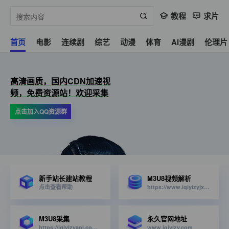
教程
求片
首页
电影
连续剧
综艺
动漫
体育
AI漫剧
伦理片
高清画质，国内CDN加速视
频，免费资源站！欢迎采集
点击加入QQ资源群
新手站长建站教程
M3U8视频解析
点击查看帮助
https://www.iqiyizyjx.com/?url=
M3U8采集
永久官网地址
https://iqiyizyapi.com/api.php/provide/vod/from/snm3u8/at/xml
www.iqiyizy.com